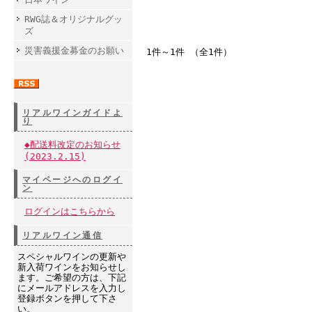
RWG誌＆オリジナルグッ
ズ
災害義援金募金のお願い
1件～1件 （全1件）
リアルワインガイドよ
り
◆配送料改定のお知らせ
(2023.2.15)
マイページへのログイ
ン
ログインはこちらから
リアルワイン通信
スペシャルワインの更新や
新入荷ワインをお知らせし
ます。ご希望の方は、下記
にメールアドレスを入力し
登録ボタンを押して下さ
い。