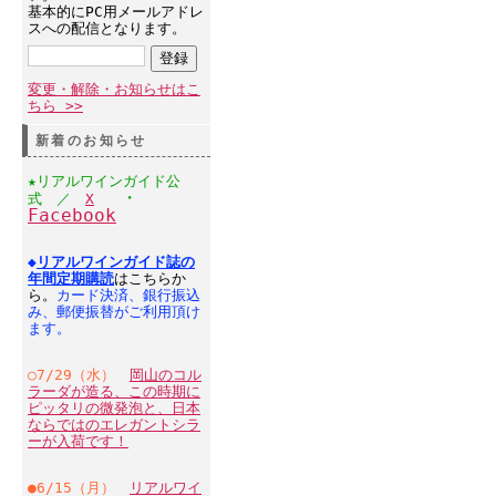
基本的にPC用メールアドレ
スへの配信となります。
変更・解除・お知らせはこ
ちら >>
新着のお知らせ
★リアルワインガイド公
・
式 ／
X
Facebook
◆
リアルワインガイド誌の
年間定期購読
はこちらか
ら。
カード決済、銀行振込
み、郵便振替がご利用頂け
ます。
○7/29（水）
岡山のコル
ラーダが造る、この時期に
ピッタリの微発泡と、日本
ならではのエレガントシラ
ーが入荷です！
●6/15（月）
リアルワイ