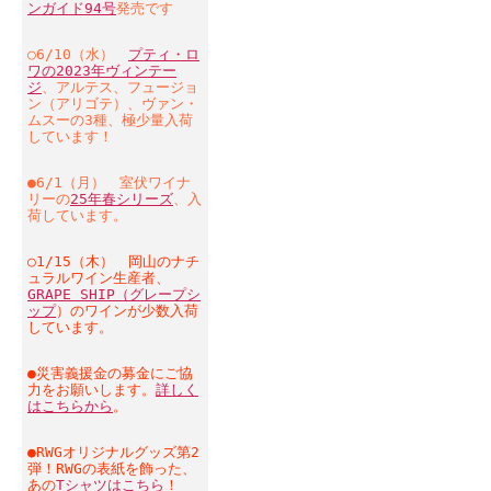
ンガイド94号
発売です
○6/10（水）
プティ・ロ
ワの2023年ヴィンテー
ジ
、アルテス、フュージョ
ン（アリゴテ）、ヴァン・
ムスーの3種、極少量入荷
しています！
●6/1（月） 室伏ワイナ
リーの
25年春シリーズ
、入
荷しています。
○1/15（木） 岡山のナチ
ュラルワイン生産者、
GRAPE SHIP（グレープシ
ップ
）のワインが少数入荷
しています。
●災害義援金の募金にご協
力をお願いします。
詳しく
はこちらから
。
●RWGオリジナルグッズ第2
弾！RWGの表紙を飾った、
あの
Tシャツはこちら
！