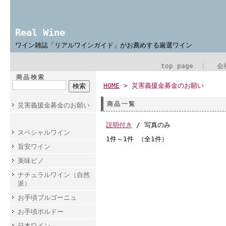
Real Wine
ワイン雑誌「リアルワインガイド」がお薦めする厳選ワイン
top page
｜
会
商品検索
HOME
> 災害義援金募金のお願い
商品一覧
災害義援金募金のお願い
説明付き
/ 写真のみ
スペシャルワイン
1件～1件 （全1件）
旨安ワイン
美味ピノ
ナチュラルワイン（自然
派）
お手頃ブルゴーニュ
お手頃ボルドー
日本ワイン