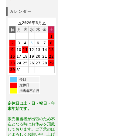
カレンダー
＜
2026年8月
＞
日
月
火
水
木
金
土
1
2
3
4
5
6
7
8
9
10
11
12
13
14
15
16
17
18
19
20
21
22
23
24
25
26
27
28
29
30
31
今日
定休日
担当者不在日
定休日は土・日・祝日・年
末年始です。
販売担当者が出張のため不
在となる時はお休みを頂戴
しております。ご了承のほ
どよろしくお願い申し上げ