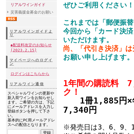
ぜひご利用ください！
リアルワインガイド
災害義援金募金のお願い
これまでは「郵便振替
今回から「カード決済
リアルワインガイドよ
り
いただけます。
◆配送料改定のお知らせ
尚、「代引き決済」は
(2023.2.15)
お願い申し上げます。
マイページへのログイ
ン
ログインはこちらから
1年間の購読料 7
リアルワイン通信
ク！
スペシャルワインの更新や
新入荷ワインをお知らせし
1冊1,885円×
ます。ご希望の方は、下記
にメールアドレスを入力し
7,340円
登録ボタンを押して下さ
い。
基本的にPC用メールアドレ
スへの配信となります。
※発売日は3、6、9、