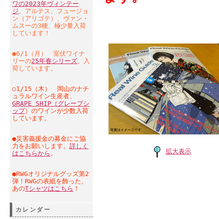
ワの2023年ヴィンテー
ジ
、アルテス、フュージョ
ン（アリゴテ）、ヴァン・
ムスーの3種、極少量入荷
しています！
●6/1（月） 室伏ワイナ
リーの
25年春シリーズ
、入
荷しています。
○1/15（木） 岡山のナチ
ュラルワイン生産者、
GRAPE SHIP（グレープシ
ップ
）のワインが少数入荷
しています。
●災害義援金の募金にご協
力をお願いします。
詳しく
拡大表示
はこちらから
。
●RWGオリジナルグッズ第2
弾！RWGの表紙を飾った、
あの
Tシャツはこちら
！
カレンダー