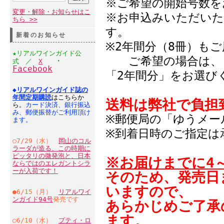
※ご希望の開始号数を
変更・解除・お知らせはこ
※お申込みいただいた
ちら >>
す。
新着のお知らせ
※2年間分（8冊）も
★リアルワインガイド公
ご希望の場合は、「
・
式 ／
X
Facebook
「2年間分」をお選び
◆
リアルワインガイド誌の
年間定期購読
はこちらか
送料は弊社で負担
ら。
カード決済、銀行振込
み、郵便振替がご利用頂け
※郵便局の「ゆうメー
ます。
※到着日時のご指定は
○7/29（水）
岡山のコル
ラーダが造る、この時期に
ピッタリの微発泡と、日本
※お届けまでに4
ならではのエレガントシラ
ーが入荷です！
そのため、発売日
いますので、
●6/15（月）
リアルワイ
ンガイド94号
発売です
あらかじめご了承
ます。
○6/10（水）
プティ・ロ