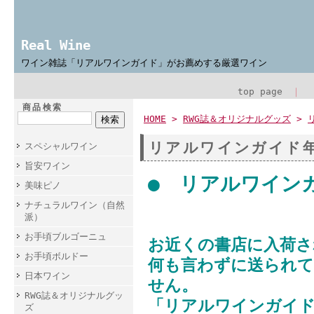
Real Wine
ワイン雑誌「リアルワインガイド」がお薦めする厳選ワイン
top page
｜
商品検索
HOME
>
RWG誌＆オリジナルグッズ
>
リアルワインガイド
スペシャルワイン
旨安ワイン
● リアルワイン
美味ピノ
ナチュラルワイン（自然
派）
お手頃ブルゴーニュ
お近くの書店に入荷さ
お手頃ボルドー
何も言わずに送られて
日本ワイン
せん。
RWG誌＆オリジナルグッ
「リアルワインガイド
ズ