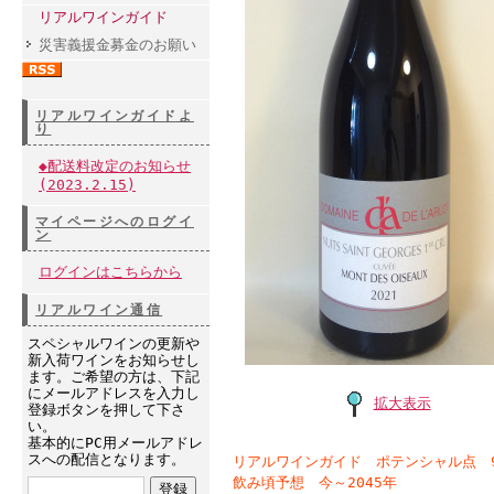
リアルワインガイド
災害義援金募金のお願い
リアルワインガイドよ
り
◆配送料改定のお知らせ
(2023.2.15)
マイページへのログイ
ン
ログインはこちらから
リアルワイン通信
スペシャルワインの更新や
新入荷ワインをお知らせし
ます。ご希望の方は、下記
にメールアドレスを入力し
拡大表示
登録ボタンを押して下さ
い。
基本的にPC用メールアドレ
スへの配信となります。
リアルワインガイド ポテンシャル点 9
飲み頃予想 今～2045年