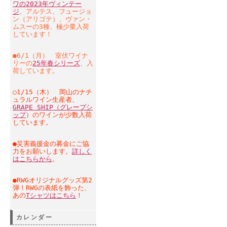
ワの2023年ヴィンテー
ジ
、アルテス、フュージョ
ン（アリゴテ）、ヴァン・
ムスーの3種、極少量入荷
しています！
●6/1（月） 室伏ワイナ
リーの
25年春シリーズ
、入
荷しています。
○1/15（木） 岡山のナチ
ュラルワイン生産者、
GRAPE SHIP（グレープシ
ップ
）のワインが少数入荷
しています。
●災害義援金の募金にご協
力をお願いします。
詳しく
はこちらから
。
●RWGオリジナルグッズ第2
弾！RWGの表紙を飾った、
あの
Tシャツはこちら
！
カレンダー