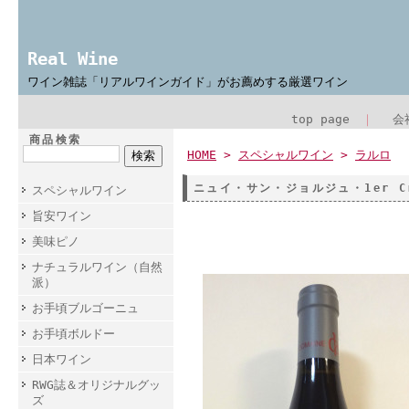
Real Wine
ワイン雑誌「リアルワインガイド」がお薦めする厳選ワイン
top page
｜
会
商品検索
HOME
>
スペシャルワイン
>
ラルロ
ニュイ・サン・ジョルジュ・1er C
スペシャルワイン
旨安ワイン
あああ
美味ピノ
ナチュラルワイン（自然
派）
お手頃ブルゴーニュ
お手頃ボルドー
日本ワイン
RWG誌＆オリジナルグッ
ズ