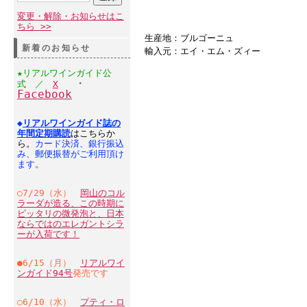
変更・解除・お知らせはこ
ちら >>
生産地：ブルゴーニュ
新着のお知らせ
輸入元：エイ・エム・ズィー
★リアルワインガイド公
・
式 ／
X
Facebook
◆
リアルワインガイド誌の
年間定期購読
はこちらか
ら。
カード決済、銀行振込
み、郵便振替がご利用頂け
ます。
○7/29（水）
岡山のコル
ラーダが造る、この時期に
ピッタリの微発泡と、日本
ならではのエレガントシラ
ーが入荷です！
●6/15（月）
リアルワイ
ンガイド94号
発売です
○6/10（水）
プティ・ロ