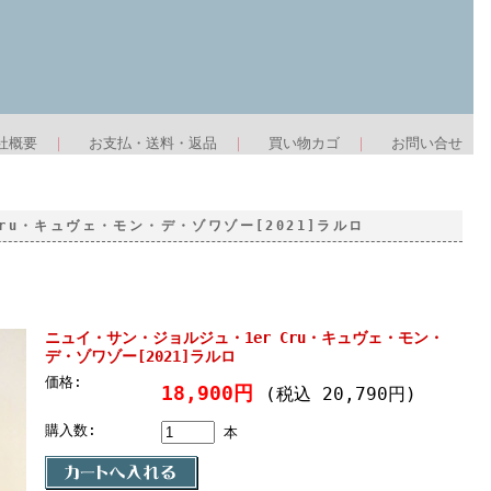
社概要
｜
お支払・送料・返品
｜
買い物カゴ
｜
お問い合せ
ru・キュヴェ・モン・デ・ゾワゾー[2021]ラルロ
ニュイ・サン・ジョルジュ・1er Cru・キュヴェ・モン・
デ・ゾワゾー[2021]ラルロ
価格:
18,900円
(税込 20,790円)
購入数:
本