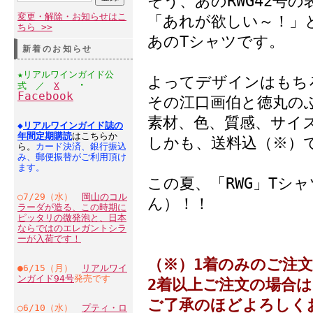
そう、あのRWG42号
変更・解除・お知らせはこ
「あれが欲しい～！」
ちら >>
あのTシャツです。
新着のお知らせ
★リアルワインガイド公
よってデザインはもち
・
式 ／
X
Facebook
その江口画伯と徳丸の
素材、色、質感、サイ
◆
リアルワインガイド誌の
年間定期購読
はこちらか
しかも、送料込（※）
ら。
カード決済、銀行振込
み、郵便振替がご利用頂け
ます。
この夏、「RWG」Tシ
○7/29（水）
岡山のコル
ん）！！
ラーダが造る、この時期に
ピッタリの微発泡と、日本
ならではのエレガントシラ
ーが入荷です！
（※）1着のみのご注
●6/15（月）
リアルワイ
ンガイド94号
発売です
2着以上ご注文の場合
ご了承のほどよろしく
○6/10（水）
プティ・ロ