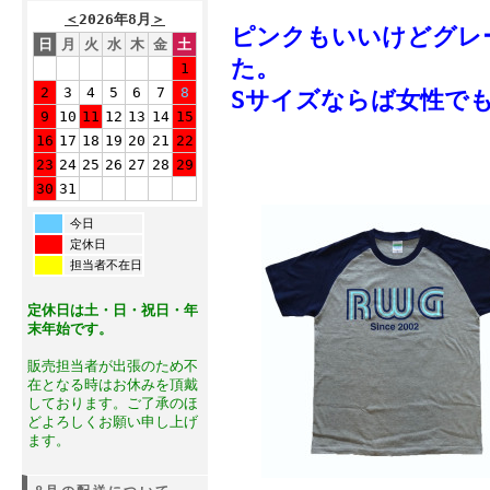
＜
2026年8月
＞
ピンクもいいけどグレ
日
月
火
水
木
金
土
た。
1
2
3
4
5
6
7
8
Sサイズならば女性でも
9
10
11
12
13
14
15
16
17
18
19
20
21
22
23
24
25
26
27
28
29
30
31
今日
定休日
担当者不在日
定休日は土・日・祝日・年
末年始です。
販売担当者が出張のため不
在となる時はお休みを頂戴
しております。ご了承のほ
どよろしくお願い申し上げ
ます。