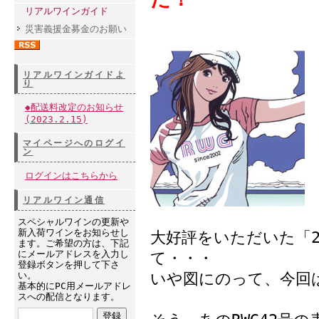
リアルワインガイド
災害義援金募金のお願い
リアルワインガイドよ
り
◆配送料改定のお知らせ
(2023.2.15)
マイページへのログイ
ン
ログインはこちらから
リアルワイン通信
スペシャルワインの更新や
新入荷ワインをお知らせし
大好評をいただいた「2
ます。ご希望の方は、下記
にメールアドレスを入力し
て・・・
登録ボタンを押して下さ
い。
いや図にのって、今回
基本的にPC用メールアドレ
スへの配信となります。