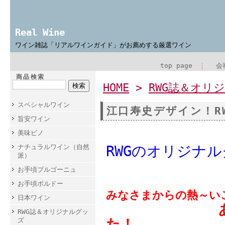
Real Wine
ワイン雑誌「リアルワインガイド」がお薦めする厳選ワイン
top page
｜
会
商品検索
HOME
>
RWG誌＆オリ
スペシャルワイン
江口寿史デザイン！R
旨安ワイン
美味ピノ
ナチュラルワイン（自然
RWGのオリジナ
派）
お手頃ブルゴーニュ
お手頃ボルドー
みなさまからの熱～い
日本ワイン
あのTシャ
RWG誌＆オリジナルグッ
た！
ズ