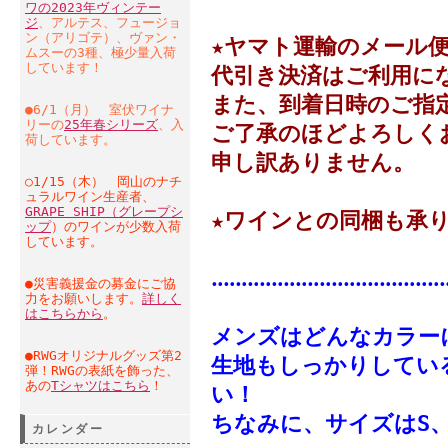
ワの2023年ヴィンテー
ジ
、アルテス、フュージョ
ン（アリゴテ）、ヴァン・
★ヤマト運輸のメール
ムスーの3種、極少量入荷
しています！
代引き決済はご利用に
また、到着日時のご指
●6/1（月） 室伏ワイナ
リーの
25年春シリーズ
、入
ご了承のほどよろしく
荷しています。
申し訳ありません。
○1/15（木） 岡山のナチ
ュラルワイン生産者、
GRAPE SHIP（グレープシ
★ワインとの同梱も承
ップ
）のワインが少数入荷
しています。
‥‥‥‥‥‥‥‥‥‥‥‥‥‥‥‥‥‥‥
●災害義援金の募金にご協
力をお願いします。
詳しく
はこちらから
。
メンズはどんなカラー
●RWGオリジナルグッズ第2
生地もしっかりしてい
弾！RWGの表紙を飾った、
あの
Tシャツはこちら
！
い！
ちなみに、サイズはS、
カレンダー