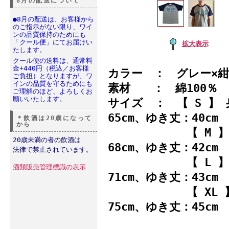
8月の配送について
●8月の配送は、お客様から
のご指示がない限り、ワイ
ンの品質保持のためにも
「クール便」にてお届けい
拡大表示
たします。
クール便の送料は、通常料
金+440円（税込／お客様
カラー ： グレー×紺
ご負担）となりますが、ワ
インの品質を守るためにも
素材 ： 綿100％
ご理解のほど、よろしくお
願いいたします。
サイズ ： 【 S 】 身
65cm、ゆき丈：40cm
＊飲酒は20歳になって
から
【 M 】 身長16
20歳未満の者の飲酒は
68cm、ゆき丈：42cm
法律で禁止されています。
【 L 】 身長17
酒類販売管理標識の表示
71cm、ゆき丈：43cm
【 XL 】身長17
75cm、ゆき丈：45cm