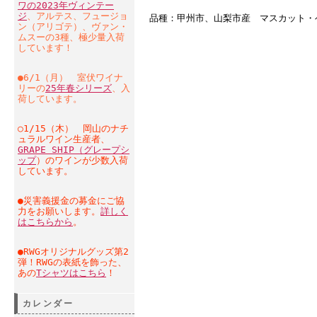
ワの2023年ヴィンテー
ジ
、アルテス、フュージョ
品種：甲州市、山梨市産 マスカット・
ン（アリゴテ）、ヴァン・
ムスーの3種、極少量入荷
しています！
●6/1（月） 室伏ワイナ
リーの
25年春シリーズ
、入
荷しています。
○1/15（木） 岡山のナチ
ュラルワイン生産者、
GRAPE SHIP（グレープシ
ップ
）のワインが少数入荷
しています。
●災害義援金の募金にご協
力をお願いします。
詳しく
はこちらから
。
●RWGオリジナルグッズ第2
弾！RWGの表紙を飾った、
あの
Tシャツはこちら
！
カレンダー