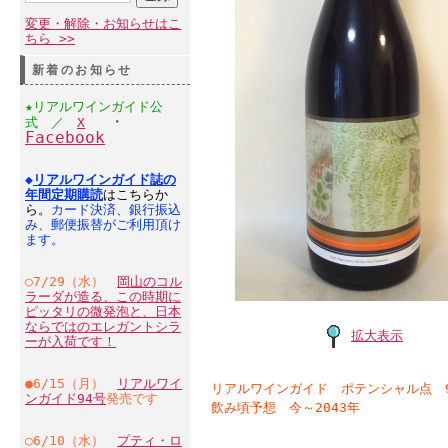
変更・解除・お知らせはこ
ちら >>
新着のお知らせ
★リアルワインガイド公
・
式 ／
X
Facebook
◆
リアルワインガイド誌の
年間定期購読
はこちらか
ら。
カード決済、銀行振込
み、郵便振替がご利用頂け
ます。
○7/29（水）
岡山のコル
ラーダが造る、この時期に
ピッタリの微発泡と、日本
ならではのエレガントシラ
拡大表示
ーが入荷です！
●6/15（月）
リアルワイ
リアルワインガイド ポテンシャル点 
ンガイド94号
発売です
飲み頃予想 今～2043年
○6/10（水）
プティ・ロ