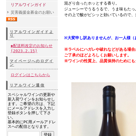
混ざり合ったホッとする香り。
リアルワインガイド
ジューシーでうるうるで、うま味もたっ
災害義援金募金のお願い
その上で酸がピシッと効いているので、
リアルワインガイドよ
り
※大変申し訳ありませんが、お一人様（
◆配送料改定のお知らせ
※ラベルにハガレや破れなどがある場合
(2023.2.15)
ご了承のほどよろしくお願いします。
※ワインの性質上、品質保持のためにも
マイページへのログイ
ン
ログインはこちらから
リアルワイン通信
スペシャルワインの更新や
新入荷ワインをお知らせし
ます。ご希望の方は、下記
にメールアドレスを入力し
登録ボタンを押して下さ
い。
基本的にPC用メールアドレ
スへの配信となります。