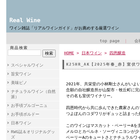
Real Wine
ワイン雑誌「リアルワインガイド」がお薦めする厳選ワイン
top page
｜
会
商品検索
HOME
>
日本ワイン
>
四恩醸造
K25HR_AK【2025年春_赤】室
スペシャルワイン
旨安ワイン
美味ピノ
2021年、共栄堂の小林剛士さんがいよ
念願の自社醸造所が山梨市・牧丘町に完
ナチュラルワイン（自然
その名も室伏ワイナリー。
派）
お手頃ブルゴーニュ
四恩時代から共に歩んできた農家さんの
つよぽんのコダワリがギュッと詰まった
お手頃ボルドー
日本ワイン
このワインはマスカット・ベーリーAを
メルロとカベルネ・ソーヴィニヨンが少
RWG誌＆オリジナルグッ
ズ
ベーリーAのキュートさとナチュラルワ