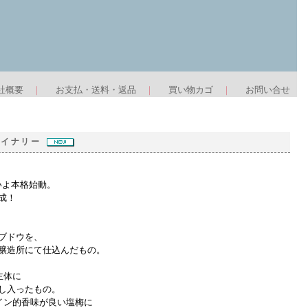
社概要
｜
お支払・送料・返品
｜
買い物カゴ
｜
お問い合せ
伏ワイナリー
いよ本格始動。
成！
ブドウを、
醸造所にて仕込んだもの。
主体に
し入ったもの。
イン的香味が良い塩梅に