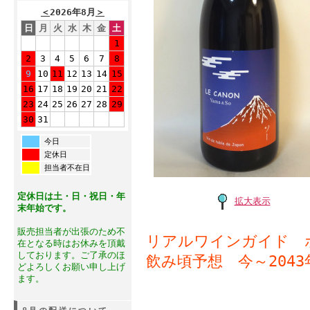
＜
2026年8月
＞
日
月
火
水
木
金
土
1
2
3
4
5
6
7
8
9
10
11
12
13
14
15
16
17
18
19
20
21
22
23
24
25
26
27
28
29
30
31
今日
定休日
担当者不在日
定休日は土・日・祝日・年
拡大表示
末年始です。
販売担当者が出張のため不
リアルワインガイド 
在となる時はお休みを頂戴
しております。ご了承のほ
飲み頃予想 今～2043
どよろしくお願い申し上げ
ます。