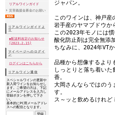
ジャパン。
リアルワインガイド
災害義援金募金のお願い
このワインは、神戸産
岩手産のヤマブドウか
リアルワインガイドよ
り
この2023年モノには
◆配送料改定のお知らせ
酸化防止剤は完全無添
(2023.2.15)
ちなみに、2024年V
マイページへのログイ
ン
品種から想像するより
ログインはこちらから
しっとりと落ち着いた
リアルワイン通信
香。
スペシャルワインの更新や
大岡さんならではのう
新入荷ワインをお知らせし
ます。ご希望の方は、下記
す。
にメールアドレスを入力し
登録ボタンを押して下さ
ス～ッと飲めるけれど
い。
基本的にPC用メールアドレ
スへの配信となります。