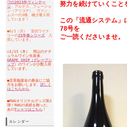
ワの2023年ヴィンテー
努力を続けていくこと
ジ
、アルテス、フュージョ
ン（アリゴテ）、ヴァン・
ムスーの3種、極少量入荷
この「流通システム」
しています！
78号を
●6/1（月） 室伏ワイナ
リーの
25年春シリーズ
、入
ご一読くださいませ。
荷しています。
○1/15（木） 岡山のナチ
ュラルワイン生産者、
GRAPE SHIP（グレープシ
ップ
）のワインが少数入荷
しています。
●災害義援金の募金にご協
力をお願いします。
詳しく
はこちらから
。
●RWGオリジナルグッズ第2
弾！RWGの表紙を飾った、
あの
Tシャツはこちら
！
カレンダー