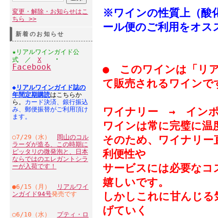
※ワインの性質上（酸
変更・解除・お知らせはこ
ちら >>
ール便のご利用をオス
新着のお知らせ
★リアルワインガイド公
・
式 ／
X
Facebook
● このワインは「リ
て販売されるワインで
◆
リアルワインガイド誌の
年間定期購読
はこちらか
ら。
カード決済、銀行振込
み、郵便振替がご利用頂け
ワイナリー → イン
ます。
ワインは常に完璧に温
○7/29（水）
岡山のコル
そのため、ワイナリー
ラーダが造る、この時期に
ピッタリの微発泡と、日本
利便性や
ならではのエレガントシラ
サービスには必要なコ
ーが入荷です！
嬉しいです。
●6/15（月）
リアルワイ
ンガイド94号
発売です
しかしこれに甘んじる
げていく
○6/10（水）
プティ・ロ