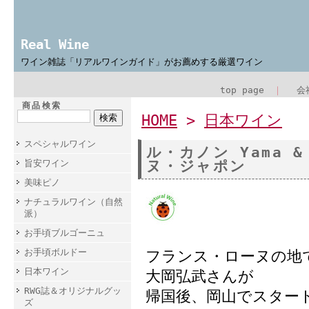
Real Wine
ワイン雑誌「リアルワインガイド」がお薦めする厳選ワイン
top page
｜
会
商品検索
HOME
>
日本ワイン
スペシャルワイン
ル・カノン Yama 
旨安ワイン
ヌ・ジャポン
美味ピノ
ナチュラルワイン（自然
派）
お手頃ブルゴーニュ
お手頃ボルドー
フランス・ローヌの地
日本ワイン
大岡弘武さんが
RWG誌＆オリジナルグッ
帰国後、岡山でスター
ズ