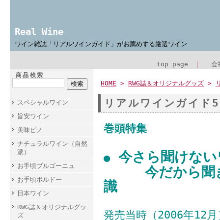
Real Wine
ワイン雑誌「リアルワインガイド」がお薦めする厳選ワイン
top page
｜
会
商品検索
HOME
>
RWG誌＆オリジナルグッズ
>
リアルワインガイド5
スペシャルワイン
旨安ワイン
巻頭特集
美味ピノ
ナチュラルワイン（自然
派）
今さら聞けない
●
お手頃ブルゴーニュ
今だから聞きた
お手頃ボルドー
識
日本ワイン
RWG誌＆オリジナルグッ
発売当時（2006年1
ズ