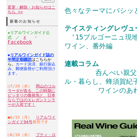
変更・解除・お知らせはこ
色々なテーマにバシッ
ちら >>
新着のお知らせ
テイスティングレヴュ
★リアルワインガイド公
'15ブルゴーニュ現
・
式 ／
X
Facebook
ワイン、番外編
◆
リアルワインガイド誌の
年間定期購読
はこちらか
連載コラム
ら。
カード決済、銀行振込
み、郵便振替がご利用頂け
呑んべい親父の雑
ます。
ル・暮らし、蜂須賀紀
○7/29（水）
岡山のコル
ワインのあれこれ
ラーダが造る、この時期に
ピッタリの微発泡と、日本
ならではのエレガントシラ
ーが入荷です！
●6/15（月）
リアルワイ
ンガイド94号
発売です
○6/10（水）
プティ・ロ