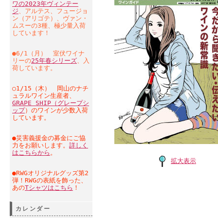
ワの2023年ヴィンテー
ジ
、アルテス、フュージョ
ン（アリゴテ）、ヴァン・
ムスーの3種、極少量入荷
しています！
●6/1（月） 室伏ワイナ
リーの
25年春シリーズ
、入
荷しています。
○1/15（木） 岡山のナチ
ュラルワイン生産者、
GRAPE SHIP（グレープシ
ップ
）のワインが少数入荷
しています。
●災害義援金の募金にご協
力をお願いします。
詳しく
はこちらから
。
拡大表示
●RWGオリジナルグッズ第2
弾！RWGの表紙を飾った、
あの
Tシャツはこちら
！
カレンダー