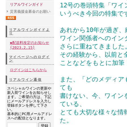
12号の巻頭特集「ワイ
リアルワインガイド
災害義援金募金のお願い
いうべき今回の特集で
あれから10年が過ぎ
リアルワインガイドよ
り
ワイン関係者へのイン
◆配送料改定のお知らせ
さらに重ねてきました
(2023.2.15)
その経験から、以前と
マイページへのログイ
ン
ことなどをもとに加筆
ログインはこちらから
また、「どのメディア
リアルワイン通信
ても
スペシャルワインの更新や
新入荷ワインをお知らせし
書けない、今、ワイン
ます。ご希望の方は、下記
にメールアドレスを入力し
ている、
登録ボタンを押して下さ
い。
とても大切な様々な情
基本的にPC用メールアドレ
スへの配信となります。
た。