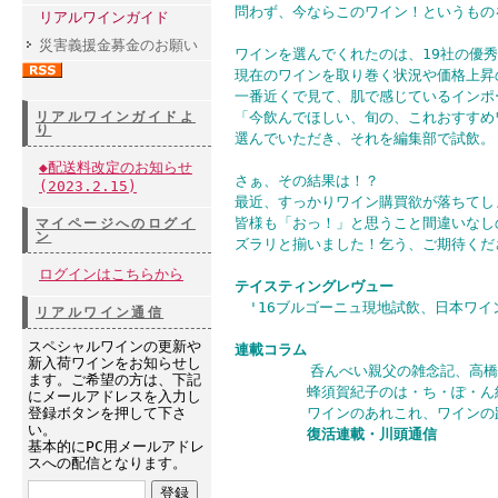
問わず、今ならこのワイン！というもの
リアルワインガイド
災害義援金募金のお願い
ワインを選んでくれたのは、19社の優
現在のワインを取り巻く状況や価格上昇
一番近くで見て、肌で感じているインポ
リアルワインガイドよ
「今飲んでほしい、旬の、これおすすめ
り
選んでいただき、それを編集部で試飲。
◆配送料改定のお知らせ
さぁ、その結果は！？
(2023.2.15)
最近、すっかりワイン購買欲が落ちてし
皆様も「おっ！」と思うこと間違いなし
マイページへのログイ
ン
ズラリと揃いました！乞う、ご期待くだ
ログインはこちらから
テイスティングレヴュー
'16ブルゴーニュ現地試飲、日本ワイ
リアルワイン通信
スペシャルワインの更新や
連載コラム
新入荷ワインをお知らせし
呑んべい親父の雑念記、高橋景子
ます。ご希望の方は、下記
蜂須賀紀子のは・ち・ぽ・ん紀行
にメールアドレスを入力し
登録ボタンを押して下さ
ワインのあれこれ、ワインの路
い。
復活連載・川頭通信
基本的にPC用メールアドレ
スへの配信となります。