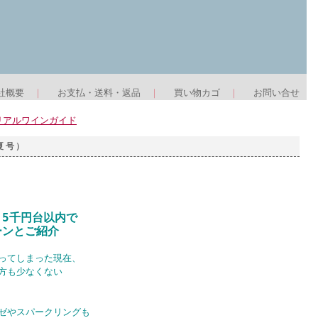
社概要
｜
お支払・送料・返品
｜
買い物カゴ
｜
お問い合せ
リアルワインガイド
夏号）
千円台以内で
ドーンとご紹介
ってしまった現在、
方も少なくない
ゼやスパークリングも