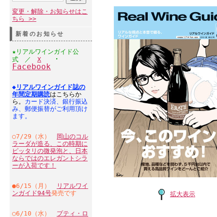
変更・解除・お知らせはこ
ちら >>
新着のお知らせ
★リアルワインガイド公
・
式 ／
X
Facebook
◆
リアルワインガイド誌の
年間定期購読
はこちらか
ら。
カード決済、銀行振込
み、郵便振替がご利用頂け
ます。
○7/29（水）
岡山のコル
ラーダが造る、この時期に
ピッタリの微発泡と、日本
ならではのエレガントシラ
ーが入荷です！
●6/15（月）
リアルワイ
ンガイド94号
発売です
拡大表示
○6/10（水）
プティ・ロ