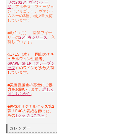
ワの2023年ヴィンテー
ジ
、アルテス、フュージョ
ン（アリゴテ）、ヴァン・
ムスーの3種、極少量入荷
しています！
●6/1（月） 室伏ワイナ
リーの
25年春シリーズ
、入
荷しています。
○1/15（木） 岡山のナチ
ュラルワイン生産者、
GRAPE SHIP（グレープシ
ップ
）のワインが少数入荷
しています。
●災害義援金の募金にご協
力をお願いします。
詳しく
はこちらから
。
●RWGオリジナルグッズ第2
弾！RWGの表紙を飾った、
あの
Tシャツはこちら
！
カレンダー