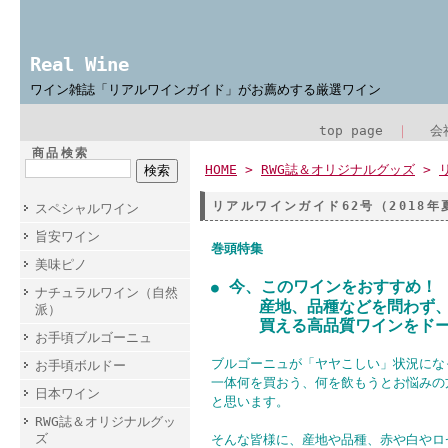
Real Wine
ワイン雑誌「リアルワインガイド」がお薦めする厳選ワイン
top page
｜
会
商品検索
HOME
>
RWG誌＆オリジナルグッズ
>
リアルワインガイド62号（2018年
スペシャルワイン
旨安ワイン
巻頭特集
美味ピノ
今、このワインをおすすめ！
●
ナチュラルワイン（自然
産地、品種などを問わず、5
派）
買える高品質ワインを
お手頃ブルゴーニュ
ブルゴーニュが「ヤヤこしい」状況にな
お手頃ボルドー
一体何を買おう、何を飲もうとお悩みの
日本ワイン
と思います。
RWG誌＆オリジナルグッ
ズ
そんな皆様に、産地や品種、赤や白やロ