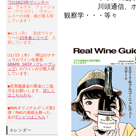
ワの2023年ヴィンテー
川頭通信、ホント
ジ
、アルテス、フュージョ
ン（アリゴテ）、ヴァン・
観察学・・・等々
ムスーの3種、極少量入荷
しています！
●6/1（月） 室伏ワイナ
リーの
25年春シリーズ
、入
荷しています。
○1/15（木） 岡山のナチ
ュラルワイン生産者、
GRAPE SHIP（グレープシ
ップ
）のワインが少数入荷
しています。
●災害義援金の募金にご協
力をお願いします。
詳しく
はこちらから
。
●RWGオリジナルグッズ第2
弾！RWGの表紙を飾った、
あの
Tシャツはこちら
！
カレンダー