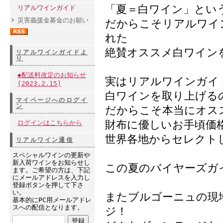
「夏＝白ワイン」とい
リアルワインガイド
災害義援金募金のお願い
だからこそリアルワイ
れた
絶賛オススメ白ワイン
リアルワインガイドよ
り
◆配送料改定のお知らせ
実はリアルワインガイ
(2023.2.15)
白ワインを取り上げる
マイページへのログイ
ン
だからこそ本当にオス
財布に優しいお手頃価
ログインはこちらから
世界各地からセレクト
リアルワイン通信
スペシャルワインの更新や
新入荷ワインをお知らせし
この夏のバイヤーズガ
ます。ご希望の方は、下記
にメールアドレスを入力し
登録ボタンを押して下さ
い。
またブルゴーニュの現地
基本的にPC用メールアドレ
スへの配信となります。
ジ！