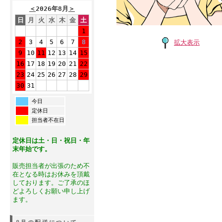
＜
2026年8月
＞
日
月
火
水
木
金
土
1
2
3
4
5
6
7
8
拡大表示
9
10
11
12
13
14
15
16
17
18
19
20
21
22
23
24
25
26
27
28
29
30
31
今日
定休日
担当者不在日
定休日は土・日・祝日・年
末年始です。
販売担当者が出張のため不
在となる時はお休みを頂戴
しております。ご了承のほ
どよろしくお願い申し上げ
ます。