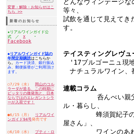
どんなヴィンテージ
変更・解除・お知らせはこ
等々、
ちら >>
試飲を通じて見えてき
新着のお知らせ
す。
★リアルワインガイド公
・
式 ／
X
Facebook
テイスティングレヴュ
◆
リアルワインガイド誌の
年間定期購読
はこちらか
'17ブルゴーニュ現
ら。
カード決済、銀行振込
み、郵便振替がご利用頂け
ナチュラルワイン、
ます。
○7/29（水）
岡山のコル
連載コラム
ラーダが造る、この時期に
ピッタリの微発泡と、日本
呑んべい親父の雑
ならではのエレガントシラ
ーが入荷です！
ル・暮らし、
蜂須賀紀子のは・
●6/15（月）
リアルワイ
ンガイド94号
発売です
屋さん」、
ワインのあれこれ
○6/10（水）
プティ・ロ