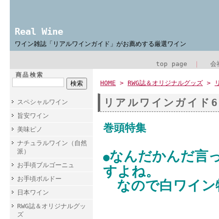
Real Wine
ワイン雑誌「リアルワインガイド」がお薦めする厳選ワイン
top page
｜
会
商品検索
HOME
>
RWG誌＆オリジナルグッズ
>
リアルワインガイド6
スペシャルワイン
旨安ワイン
巻頭特集
美味ピノ
ナチュラルワイン（自然
派）
なんだかんだ言
●
お手頃ブルゴーニュ
すよね。
お手頃ボルドー
なので白ワイ
日本ワイン
RWG誌＆オリジナルグッ
ズ