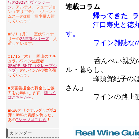
ワの2023年ヴィンテー
連載コラム
ジ
、アルテス、フュージョ
ン（アリゴテ）、ヴァン・
帰ってきた 
ムスーの3種、極少量入荷
しています！
江口寿史と徳丸真
す。
●6/1（月） 室伏ワイナ
リーの
25年春シリーズ
、入
ワイン雑誌なのに
荷しています。
○1/15（木） 岡山のナチ
呑んべい親父の雑
ュラルワイン生産者、
GRAPE SHIP（グレープシ
ル・暮らし、
ップ
）のワインが少数入荷
しています。
蜂須賀紀子のは・ち
さん」
●災害義援金の募金にご協
力をお願いします。
詳しく
ワインの路上観察
はこちらから
。
●RWGオリジナルグッズ第2
弾！RWGの表紙を飾った、
あの
Tシャツはこちら
！
カレンダー