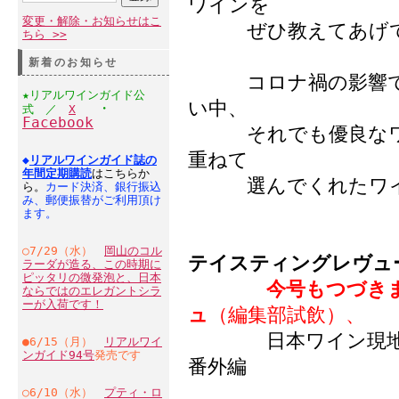
ワインを
変更・解除・お知らせはこ
ぜひ教えてあげて
ちら >>
新着のお知らせ
コロナ禍の影響でイ
★リアルワインガイド公
い中、
・
式 ／
X
Facebook
それでも優良なワイ
重ねて
◆
リアルワインガイド誌の
年間定期購読
はこちらか
選んでくれたワイン
ら。
カード決済、銀行振込
み、郵便振替がご利用頂け
ます。
○7/29（水）
岡山のコル
テイスティングレヴュ
ラーダが造る、この時期に
ピッタリの微発泡と、日本
今号もつづきます！
ならではのエレガントシラ
ーが入荷です！
ュ
（編集部試飲）、
日本ワイン現地試飲
●6/15（月）
リアルワイ
ンガイド94号
発売です
番外編
○6/10（水）
プティ・ロ