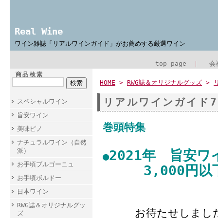
Real Wine
ワイン雑誌「リアルワインガイド」がお薦めする厳選ワイン
top page
｜
会
商品検索
HOME
>
RWG誌＆オリジナルグッズ
>
リアルワインガイド7
スペシャルワイン
旨安ワイン
巻頭特集
美味ピノ
ナチュラルワイン（自然
派）
2021年 旨
●
お手頃ブルゴーニュ
3,000円以
お手頃ボルドー
日本ワイン
RWG誌＆オリジナルグッ
お待たせしまし
ズ