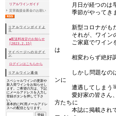
月日が経つのは早い
リアルワインガイド
災害義援金募金のお願い
季節がやってきま
新型コロナがもたら
リアルワインガイドよ
り
それが、ワインの
◆配送料改定のお知らせ
ご家庭でワインを楽
(2023.2.15)
は
マイページへのログイ
ン
相変わらず絶好調
ログインはこちらから
しかし問題なのは、
リアルワイン通信
ンに
スペシャルワインの更新や
新入荷ワインをお知らせし
遭遇してしまう可能
ます。ご希望の方は、下記
にメールアドレスを入力し
愛好家の皆さん、ど
登録ボタンを押して下さ
い。
方たちに
基本的にPC用メールアドレ
スへの配信となります。
本誌に掲載されてい