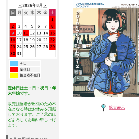
＜
2026年8月
＞
日
月
火
水
木
金
土
1
2
3
4
5
6
7
8
9
10
11
12
13
14
15
16
17
18
19
20
21
22
23
24
25
26
27
28
29
30
31
今日
定休日
担当者不在日
定休日は土・日・祝日・年
末年始です。
販売担当者が出張のため不
拡大表示
在となる時はお休みを頂戴
しております。ご了承のほ
どよろしくお願い申し上げ
ます。