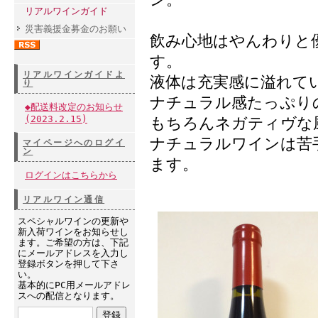
リアルワインガイド
災害義援金募金のお願い
飲み心地はやんわりと
す。
リアルワインガイドよ
液体は充実感に溢れて
り
ナチュラル感たっぷり
◆配送料改定のお知らせ
(2023.2.15)
もちろんネガティヴな
ナチュラルワインは苦
マイページへのログイ
ン
ます。
ログインはこちらから
リアルワイン通信
スペシャルワインの更新や
新入荷ワインをお知らせし
ます。ご希望の方は、下記
にメールアドレスを入力し
登録ボタンを押して下さ
い。
基本的にPC用メールアドレ
スへの配信となります。