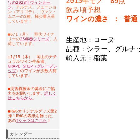
2015年モノ 89点
ワの2023年ヴィンテー
ジ
、アルテス、フュージョ
飲み頃予想
ン（アリゴテ）、ヴァン・
ムスーの3種、極少量入荷
ワインの濃さ ： 普通
しています！
●6/1（月） 室伏ワイナ
生産地：ローヌ
リーの
25年春シリーズ
、入
荷しています。
品種：シラー、グルナ
輸入元：稲葉
○1/15（木） 岡山のナチ
ュラルワイン生産者、
GRAPE SHIP（グレープシ
ップ
）のワインが少数入荷
しています。
●災害義援金の募金にご協
力をお願いします。
詳しく
はこちらから
。
●RWGオリジナルグッズ第2
弾！RWGの表紙を飾った、
あの
Tシャツはこちら
！
カレンダー