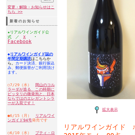
変更・解除・お知らせはこ
ちら >>
新着のお知らせ
★リアルワインガイド公
・
式 ／
X
Facebook
◆
リアルワインガイド誌の
年間定期購読
はこちらか
ら。
カード決済、銀行振込
み、郵便振替がご利用頂け
ます。
○7/29（水）
岡山のコル
ラーダが造る、この時期に
ピッタリの微発泡と、日本
ならではのエレガントシラ
ーが入荷です！
拡大表示
●6/15（月）
リアルワイ
ンガイド94号
発売です
リアルワインガイド 
○6/10（水）
プティ・ロ