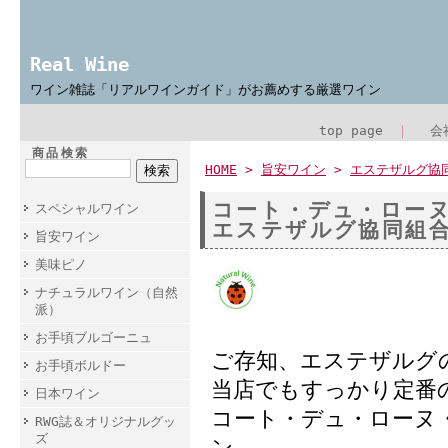
Real Wine
ワイン雑誌「リアルワインガイド」がお薦めする厳選ワイン
top page
｜
会
商品検索
HOME
>
旨安ワイン
>
エステザルグ協
コート・デュ・ローヌ
スペシャルワイン
エステザルグ協同組
旨安ワイン
美味ピノ
ナチュラルワイン（自然
派）
お手頃ブルゴーニュ
ご存知、エステザルグ
お手頃ボルドー
当店でもすっかり定番
日本ワイン
コート・デュ・ローヌ
RWG誌＆オリジナルグッ
ズ
ン。