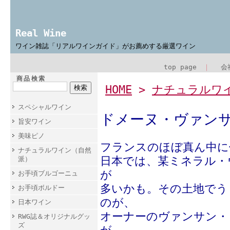
Real Wine
ワイン雑誌「リアルワインガイド」がお薦めする厳選ワイン
top page
｜
会
商品検索
HOME
>
ナチュラルワ
スペシャルワイン
ドメーヌ・ヴァン
旨安ワイン
美味ピノ
フランスのほぼ真ん中に
ナチュラルワイン（自然
日本では、某ミネラル・
派）
が
お手頃ブルゴーニュ
多いかも。その土地でう
お手頃ボルドー
のが、
日本ワイン
オーナーのヴァンサン・
RWG誌＆オリジナルグッ
ズ