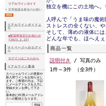
が、
リアルワインガイド
独立を機にこの土地へ。
災害義援金募金のお願い
人呼んで「うま味の魔術
ストレスの全くない、や
リアルワインガイドよ
り
そして、薄めの液体には
◆配送料改定のお知らせ
どんな年でも、ほへえぇ
(2023.2.15)
商品一覧
マイページへのログイ
ン
ログインはこちらから
説明付き
/ 写真のみ
リアルワイン通信
1件～3件 （全3件）
スペシャルワインの更新や
新入荷ワインをお知らせし
ます。ご希望の方は、下記
にメールアドレスを入力し
登録ボタンを押して下さ
い。
基本的にPC用メールアドレ
スへの配信となります。