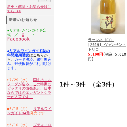
変更・解除・お知らせはこ
ちら >>
新着のお知らせ
★リアルワインガイド公
・
式 ／
X
Facebook
ラセレネ（白）
[2019] ヴァンサン・
トリコ
◆
リアルワインガイド誌の
5,100円
(税込 5,610
年間定期購読
はこちらか
円)
ら。
カード決済、銀行振込
み、郵便振替がご利用頂け
ます。
○7/29（水）
岡山のコル
1件～3件 （全3件）
ラーダが造る、この時期に
ピッタリの微発泡と、日本
ならではのエレガントシラ
ーが入荷です！
●6/15（月）
リアルワイ
ンガイド94号
発売です
○6/10（水）
プティ・ロ