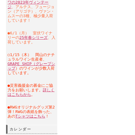
ワの2023年ヴィンテー
ジ
、アルテス、フュージョ
ン（アリゴテ）、ヴァン・
ムスーの3種、極少量入荷
しています！
●6/1（月） 室伏ワイナ
リーの
25年春シリーズ
、入
荷しています。
○1/15（木） 岡山のナチ
ュラルワイン生産者、
GRAPE SHIP（グレープシ
ップ
）のワインが少数入荷
しています。
●災害義援金の募金にご協
力をお願いします。
詳しく
はこちらから
。
●RWGオリジナルグッズ第2
弾！RWGの表紙を飾った、
あの
Tシャツはこちら
！
カレンダー